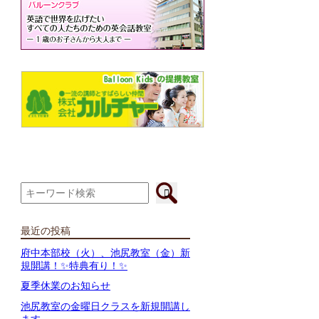
最近の投稿
府中本部校（火）、池尻教室（金）新
規開講！✨特典有り！✨
夏季休業のお知らせ
池尻教室の金曜日クラスを新規開講し
ます